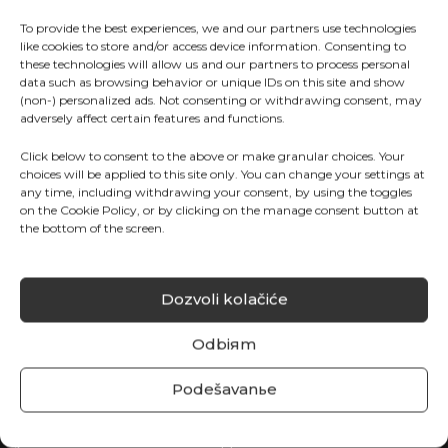
листья, стимулируют фотосинтез, дыхание,
To provide the best experiences, we and our partners use technologies
открытие устьев, синтез белка, синтез углеводов,
like cookies to store and/or access device information. Consenting to
создают оптимальные условия для роста и
these technologies will allow us and our partners to process personal
развития растения, стимулируют укоренение,
data such as browsing behavior or unique IDs on this site and show
(non-) personalized ads. Not consenting or withdrawing consent, may
цветение, оплодотворение, образование плодов
adversely affect certain features and functions.
и дифференциацию цветочных почек.
Click below to consent to the above or make granular choices. Your
choices will be applied to this site only. You can change your settings at
Растения по-разному реагируют на дефицит
any time, including withdrawing your consent, by using the toggles
аминокислот на разных уровнях:
on the Cookie Policy, or by clicking on the manage consent button at
the bottom of the screen.
Степень роста: прекращение прорастания,
замедление роста, преждевременное старение,
снижение продуктивности.
Dozvoli kolačiće
Физиологические изменения: снижение
Odbiяm
водопоглощения, изменение степени
Podešavanьe
транспирации, снижение фотосинтеза,
изменения дыхания, снижение усвоения азота,
усиление токсического действия NH4.