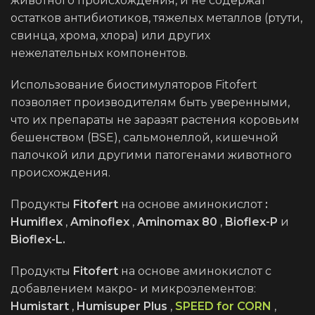
животного происхождения, и не содержат
остатков антибиотиков, тяжелых металлов (ртути,
свинца, хрома, хлора) или других
нежелательных компонентов.
Использование биостимуляторов Fitofert
позволяет производителям быть уверенными,
что их препараты не заразят растения коровьим
бешенством (BSE), сальмонеллой, кишечной
палочкой или другими патогенами животного
происхождения.
Продукты
Fitofert
на основе аминокислот
:
Humiflex
,
Aminoflex
,
Aminomax 80
,
Bioflex-P
и
Bioflex-L.
Продукты
Fitofert
на основе аминокислот с
добавлением макро- и микроэлементов:
Humistart
,
Humisuper Plus
,
SPEED for CORN
,