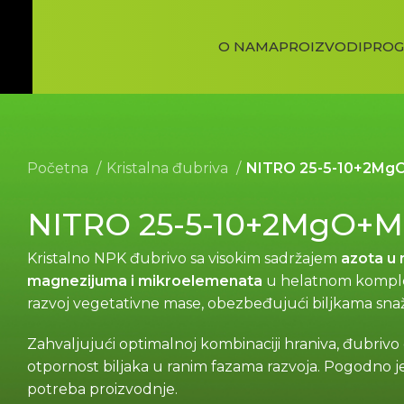
O NAMA
PROIZVODI
PROG
Početna
Kristalna đubriva
NITRO 25-5-10+2Mg
NITRO 25-5-10+2MgO+
Kristalno NPK đubrivo sa visokim sadržajem
azota u 
magnezijuma i mikroelemenata
u helatnom kompleks
razvoj vegetativne mase, obezbeđujući biljkama snaža
Zahvaljujući optimalnoj kombinaciji hraniva, đubrivo
otpornost biljaka u ranim fazama razvoja. Pogodno je i
potreba proizvodnje.