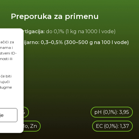
Preporuka za primenu
Fertigacija:
do 0,1% (1 kg na 1000 l vode)
Folijarno: 0,3–0,5% (300–500 g na 100 l vode)
lačići za
 nama i
stveni ID-
sti ili
će biti
čujući
a dugme
K₂O: 10%
pH (0,1%): 3,95
je
PA), Mn, Mo, Zn
EC (0,1%): 1,37