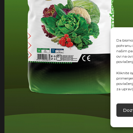
Da bismo p
pohranu i
našim par
ovi na ov
povlačenj
Kliknite i
primenjen
povlačenj
za upravl
Dozv