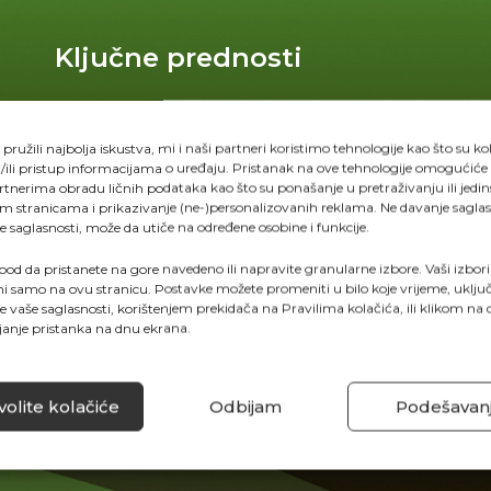
Ključne prednosti
Visok sadržaj azota u dva oblika (NO₃⁻ i NH₄⁺)
Dodatak magnezijuma za efikasniju
ružili najbolja iskustva, mi i naši partneri koristimo tehnologije kao što su ko
/ili pristup informacijama o uređaju. Pristanak na ove tehnologije omogućiće
fotosintezu
tnerima obradu ličnih podataka kao što su ponašanje u pretraživanju ili jedin
im stranicama i prikazivanje (ne-)personalizovanih reklama. Ne davanje saglasno
Helatni mikroelementi za potpunu i
e saglasnosti, može da utiče na određene osobine i funkcije.
balansiranu ishranu
spod da pristanete na gore navedeno ili napravite granularne izbore. Vaši izbori 
Stimuliše snažan vegetativni porast
i samo na ovu stranicu. Postavke možete promeniti u bilo koje vrijeme, uklju
e vaše saglasnosti, korištenjem prekidača na Pravilima kolačića, ili klikom n
Pogodno za fertigaciju i folijarne tretmane
janje pristanka na dnu ekrana.
N: 25% (NO₃⁻: 13,5%), (NH₄⁺: 11,5%)
P₂O₅: 5%
olite kolačiće
Odbijam
Podešavan
MgO: 2%
Mikroelementi (ME): B, Cu, Fe (DT