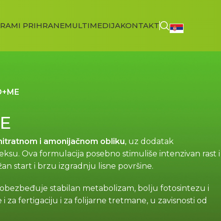
RAMI PRIHRANE
MULTIMEDIJA
KONTAKT
O+ME
ME
nitratnom i amonijačnom obliku
, uz dodatak
u. Ova formulacija posebno stimuliše intenzivan rast i
n start i brzu izgradnju lisne površine.
 obezbeđuje stabilan metabolizam, bolju fotosintezu i
 za fertigaciju i za folijarne tretmane, u zavisnosti od