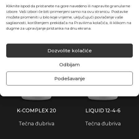
Tečna đubriva
Tečna đubriva
Kliknite ispod da pristanete na gore navedeno ili napravite granularne
izbore. Vaši izbori će biti primenjeni samo na ovu stranicu. Postavke
možete promeniti u bilo koje vrijeme, uključujući povlačenje vaše
saglasnosti, korištenjem prekidača na Pravilima kolačića, ili klikom na
dugme za upravljanje pristanka na dnu ekrana.
Dozvolite kolačiće
Odbijam
Podešavanje
K-COMPLEX 20
LIQUID 12-4-6
Tečna đubriva
Tečna đubriva