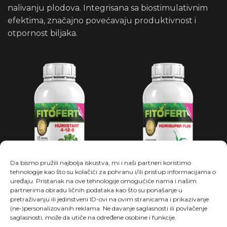
nalivanju plodova. Integrisana sa biostimulativnim
efektima, značajno povećavaju produktivnost i
otpornost biljaka.
Da bismo pružili najbolja iskustva, mi i naši partneri koristimo
tehnologije kao što su kolačići za pohranu i/ili pristup informacijama o
uređaju. Pristanak na ove tehnologije omogućiće nama i našim
partnerima obradu ličnih podataka kao što su ponašanje u
pretraživanju ili jedinstveni ID-ovi na ovim stranicama i prikazivanje
(ne-)personalizovanih reklama. Ne davanje saglasnosti ili povlačenje
HUMISTART
HUMISUPER PLUS
saglasnosti, može da utiče na određene osobine i funkcije.