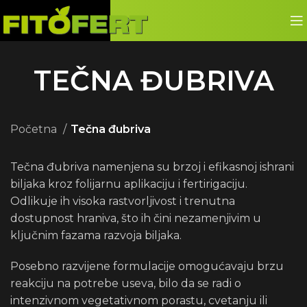
TEČNA ĐUBRIVA
Početna
Tečna đubriva
Tečna đubriva namenjena su brzoj i efikasnoj ishrani
biljaka kroz folijarnu aplikaciju i fertirigaciju.
Odlikuje ih visoka rastvorljivost i trenutna
dostupnost hraniva, što ih čini nezamenjivim u
ključnim fazama razvoja biljaka.
Posebno razvijene formulacije omogućavaju brzu
reakciju na potrebe useva, bilo da se radi o
intenzivnom vegetativnom porastu, cvetanju ili