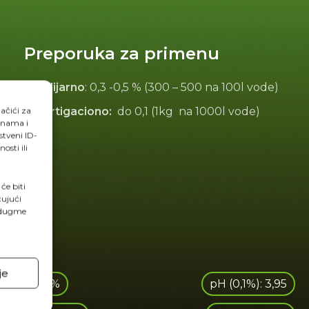
Preporuka za primenu
Folijarno
: 0,3 -0,5 % (300 – 500 na 100l vode)
Fertigaciono:
do 0,1 (1kg na 1000l vode)
lačići za
 nama i
stveni ID-
sti ili
će biti
čujući
a dugme
je
K₂O: 45%
pH (0,1%): 3,95