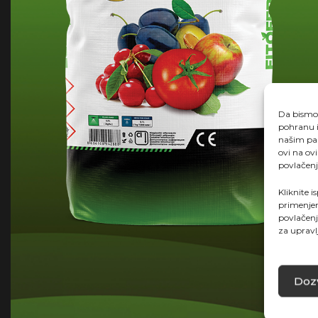
Da bismo p
pohranu i
našim par
ovi na ov
povlačenj
Kliknite i
primenjen
povlačenj
za upravl
Dozv