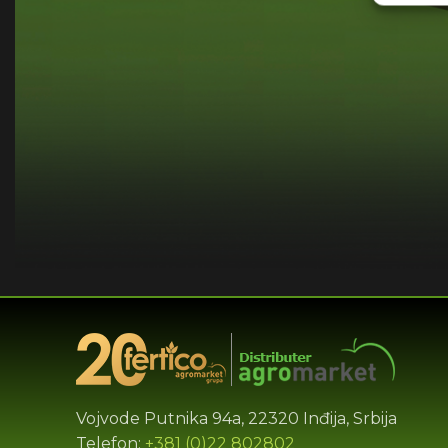
Vojvode Putnika 94a, 22320 Inđija, Srbija
Telefon:
+381 (0)22 802802