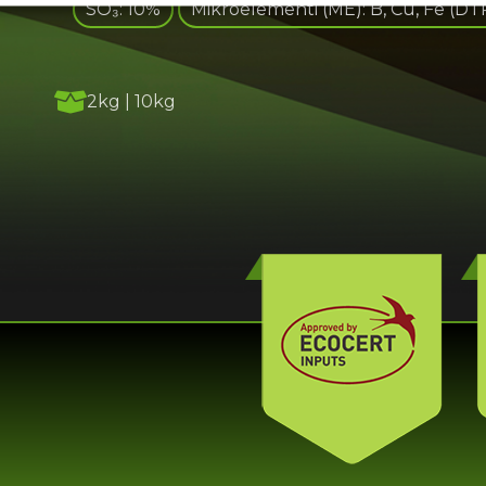
SO₃: 10%
Mikroelementi (ME): B, Cu, Fe (DT
2kg | 10kg