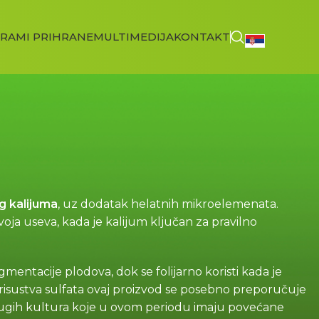
RAMI PRIHRANE
MULTIMEDIJA
KONTAKT
g kalijuma
, uz dodatak helatnih mikroelemenata.
oja useva, kada je kalijum ključan za pravilno
mentacije plodova, dok se folijarno koristi kada je
isustva sulfata ovaj proizvod se posebno preporučuje
 drugih kultura koje u ovom periodu imaju povećane