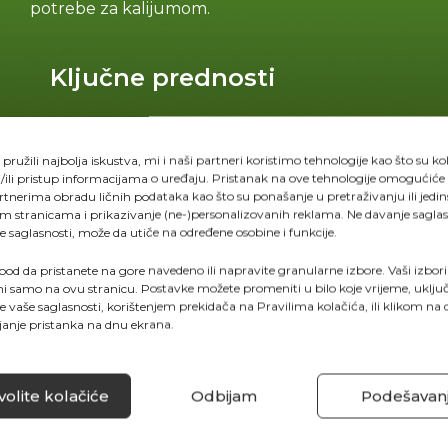
potrebe za kalijumom.
Ključne prednosti
Visok sadržaj kalijuma u obliku sulfata – lako
usvojiv i efikasan
ružili najbolja iskustva, mi i naši partneri koristimo tehnologije kao što su ko
/ili pristup informacijama o uređaju. Pristanak na ove tehnologije omogućiće
Stimuliše sazrevanje i poboljšava pigmentaciju
tnerima obradu ličnih podataka kao što su ponašanje u pretraživanju ili jedin
plodova
im stranicama i prikazivanje (ne-)personalizovanih reklama. Ne davanje saglasno
e saglasnosti, može da utiče na određene osobine i funkcije.
Posebno efikasan kod luka i kupusnjača
spod da pristanete na gore navedeno ili napravite granularne izbore. Vaši izbori 
Dodatak helatnih mikroelemenata za
i samo na ovu stranicu. Postavke možete promeniti u bilo koje vrijeme, uklju
balansiranu ishranu
e vaše saglasnosti, korištenjem prekidača na Pravilima kolačića, ili klikom n
janje pristanka na dnu ekrana.
Pogodan za fertigaciju i folijarnu prihranu
olite kolačiće
Odbijam
Podešavan
N: 5% (N-NO₃⁻: 3%), (N-NH₄⁺: 2%)
P₂O₅: 10%