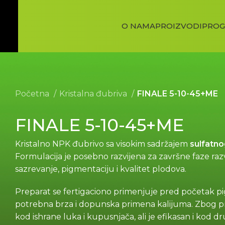
O NAMA
PROIZVODI
PROG
Početna
Kristalna đubriva
FINALE 5-10-45+ME
FINALE 5-10-45+ME
Kristalno NPK đubrivo sa visokim sadržajem
sulfatno
Formulacija je posebno razvijena za završne faze razv
sazrevanje, pigmentaciju i kvalitet plodova.
Preparat se fertigaciono primenjuje pred početak pig
potrebna brza i dopunska primena kalijuma. Zbog pr
kod ishrane luka i kupusnjača, ali je efikasan i kod