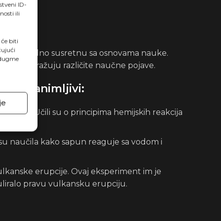
stveni ID-
sti ili
će biti
čujući
e neposredno susretnu sa osnovama nauke.
a dugme
e sami istražuju različite naučne pojave.
bno zanimljivi:
je
ikalija. Učili su o principima hemijskih reakcija
 su naučila kako sapun reaguje sa vodom i
kanske erupcije. Ovaj eksperiment im je
uliralo pravu vulkansku erupciju.