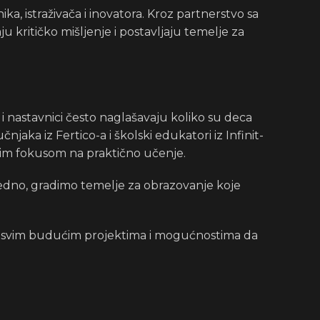
a, istraživača i inovatora. Kroz partnerstvo sa
 kritičko mišljenje i postavljaju temelje za
i i nastavnici često naglašavaju koliko su deca
aka iz Fertico-a i školski edukatori iz Infinit-
nim fokusom na praktično učenje.
jedno, gradimo temelje za obrazovanje koje
 se svim budućim projektima i mogućnostima da