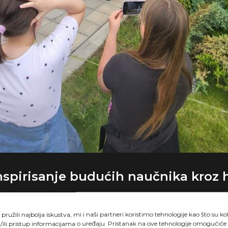
Inspirisanje budućih naučnika kroz
 napretku, kompanija
Fertico
i školica za decu
Infinit-um
ružili najbolja iskustva, mi i naši partneri koristimo tehnologije kao što su ko
ivne eksperimente. Ova dugogodišnja saradnja ima za cilj
/ili pristup informacijama o uređaju. Pristanak na ove tehnologije omogućiće