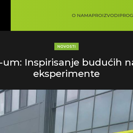
O NAMA
PROIZVODI
PROG
NOVOSTI
nit-um: Inspirisanje budućih
eksperimente