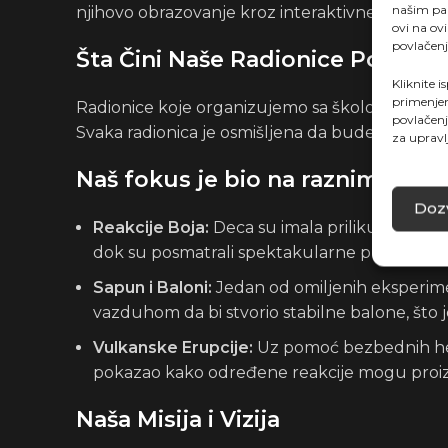
našim par
njihovo obrazovanje kroz interaktivne radionice
ovi na ov
povlačenj
Šta Čini Naše Radionice Posebn
Kliknite i
primenjen
Radionice koje organizujemo sa školom
Infini
povlačenj
Svaka radionica je osmišljena da bude i edukati
za upravl
Naš fokus je bio na raznim hemi
Dozv
Reakcije Boja:
Deca su imala priliku da vide k
dok su posmatrali spektakularne promene b
Sapun i Baloni:
Jedan od omiljenih eksperime
vazduhom da bi stvorio stabilne balone, što 
Vulkanske Erupcije:
Uz pomoć bezbednih hemi
pokazao kako određene reakcije mogu proizves
Naša Misija i Vizija