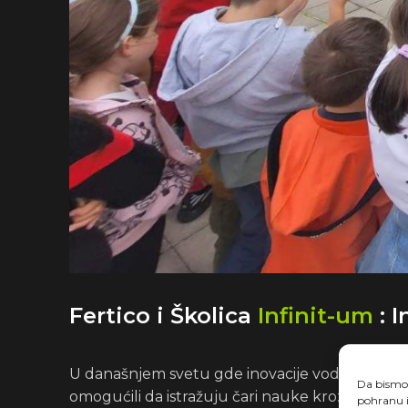
Fertico i Školica
Infinit-um
: 
U današnjem svetu gde inovacije vode put ka
Da bismo p
omogućili da istražuju čari nauke kroz edukat
pohranu i