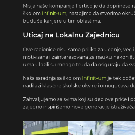
Misija naše kompanije Fertico je da doprinese r
školom
Infinit-um
, nastojimo da stvorimo okruž
buduće karijere u tim oblastima.
Uticaj na Lokalnu Zajednicu
Ove radionice nisu samo prilika za učenje, već i
motivisana i zainteresovana za nauku nakon što 
uma uložili su mnogo truda da osiguraju da s
Naša saradnja sa školom
Infinit-um
je tek poče
nadilazi klasične školske okvire i omogućava dec
Zahvaljujemo se svima koji su deo ove priče i
zajedno inspirišemo nove generacije istraživača