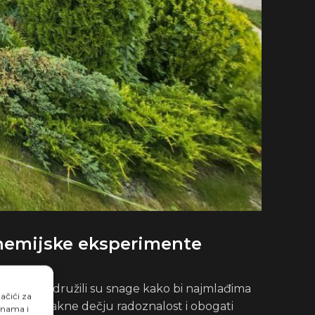
 hemijske eksperimente
iz Inđije udružili su snage kako bi najmlađima
lačići za
 da podstakne dečju radoznalost i obogati
 nama i