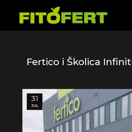
Fertico i Školica Infi
31
JUL