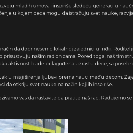
azvoju mladih umova i inspiriše sledeću generaciju naučnik
enje u kojem deca mogu da istražuju svet nauke, razvijaju
 način da doprinesemo lokalnoj zajednici u Inđiji. Roditelj
prisustvuju našim radionicama. Pored toga, naš tim stručnj
vaka aktivnost bude prilagođena uzrastu dece, sa poseb
tak u misiji širenja ljubavi prema nauci među decom. Za
i da otkriju svet nauke na način koji ih inspiriše.
 pozivamo vas da nastavite da pratite naš rad. Radujemo
!