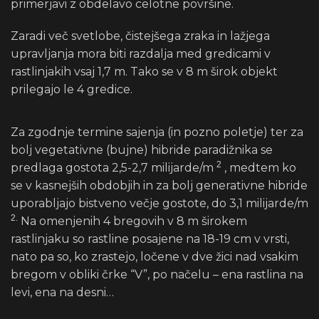
primerjavi z obdelavo celotne površine.
Zaradi več svetlobe, čistejšega zraka in lažjega
upravljanja mora biti razdalja med gredicami v
rastlinjakih vsaj 1,7 m. Tako se v 8 m širok objekt
prilegajo le 4 gredice.
Za zgodnje termine sajenja (in pozno poletje) ter za
bolj vegetativne (bujne) hibride paradižnika se
2
predlaga gostota 2,5-2,7 milijarde/m
, medtem ko
se v kasnejših obdobjih in za bolj generativne hibride
uporabljajo bistveno večje gostote, do 3,1 milijarde/m
2.
Na omenjenih 4 bregovih v 8 m širokem
rastlinjaku so rastline posajene na 18-19 cm v vrsti,
nato pa so, ko zrastejo, ločene v dve žici nad vsakim
bregom v obliki črke “V”, po načelu – ena rastlina na
levi, ena na desni…