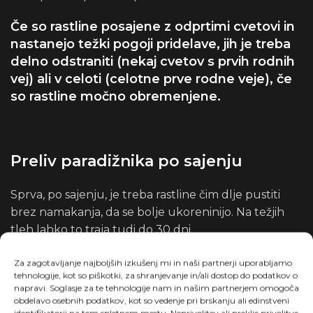
Če so rastline posajene z odprtimi cvetovi in ​​
nastanejo težki pogoji pridelave, jih je treba
delno odstraniti (nekaj cvetov s prvih rodnih
vej) ali v celoti (celotne prve rodne veje), če
so rastline močno obremenjene.
Preliv paradižnika po sajenju
Sprva, po sajenju, je treba rastline čim dlje pustiti
brez namakanja, da se bolje ukoreninijo. Na težjih
tleh lahko to traja tudi do 30 dni.
V tem obdobju je treba foliarno gnojenje izvajati
Za zagotavljanje najboljših izkušenj mi in naši partnerji uporabljamo
tehnologije, kot so piškotki, za shranjevanje in/ali dostop do podatkov o
vsakih 7 dni (pozneje popoldne);
napravi. Soglasje za te tehnologije nam in našim partnerjem omogoča
obdelavo osebnih podatkov, kot so vedenje pri brskanju ali edinstveni
Humistart 0,5 % + Magni-Cal B 0,3 %
v sončnem