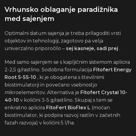
Vrhunsko oblaganje paradižnika
med sajenjem
Optimalni datum sajenja je treba prilagoditi vrsti
objektov in tehnologiji, zagotovo pa velja
univerzalno priporočilo –
sej kasneje, sadi prej
.
Med samo sajenjem se s kapljičnim sistemom aplicira
2-2,5 g/rastlino. Sodobna formulacija
Fitofert Energy
Root 5-55-10
, ki je obogatena s številnimi
biostimulatorji in povečano vsebnostjo
mikroelementov. Alternativa je
Fitofert Crystal 10-
40-10
v količini 3-5 g/rastlino. Skupaj s tem se
enkratno aplicira
FitoFert BioFlex L
(močan
biostimulator, ki podpira razvoj rastlin v začetnih
fazah razvoja) v količini 5 l/ha.