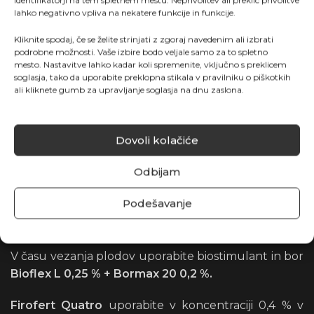
identifikatorji na tem spletnem mestu. Neprivolitev ali preklic privolitve
lahko negativno vpliva na nekatere funkcije in funkcije.
vremenu,
Kliknite spodaj, če se želite strinjati z zgoraj navedenim ali izbrati
Humistart 0,5 % + Bioflex L 0,2 %
, ko je motno
podrobne možnosti. Vaše izbire bodo veljale samo za to spletno
mesto. Nastavitve lahko kadar koli spremenite, vključno s preklicem
Občasno vključite sistemski baker, ki nima
soglasja, tako da uporabite preklopna stikala v pravilniku o piškotkih
ali kliknete gumb za upravljanje soglasja na dnu zaslona.
škodljivega vpliva na cvet;
– foliarno
s Talocuperjem
v koncentraciji
0,2 %
,
Dovoli kolačiće
– fertigacija
Amino Copper 8
(5 l/ha)
Odbijam
Ti izdelki poleg preprečevanja fitopatogenov
Podešavanje
uravnavajo turgor rastlin (celični tlak) in zmanjšujejo
zvijanje spodnjih listov na paradižniku.
V času vezanja plodov uporabite biostimulant in bor
Bioflex L 0,25 % + Bormax 20 0,2 %.
Firofert Quatro
uporabite v koncentraciji 0,4 % v