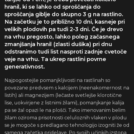
hranil, ki se lahko od sproščanja do
sproščanja giblje do skupno 3 g na rastlino.
Na začetku je to približno 10 dni, kasneje pri
velikih plodovih pa tudi 2-3 dni. Če je drevo
na vrhu pregosto, lahko poleg začasnega
zmanjšanja hranil (zlasti dušika) pri dnu
odstranimo tudi list nasproti zadnje cvetoče
veje na vrhu. Ta ukrep rastlini povrne
generativnost.
Najpogostejše pomanjkljivosti na rastlinah so
povezane predvsem s kalcijem (neenakomernost na
listih) ali magnezijem (lečaste svetlejše klorotične
lise, uokvirjene z listnimi žilami), pomanjkanje kalija
pa se žal opazi le na plošči. Tako imenovanim belim
žilam oziroma prisotnosti celuloznih vlaken v plodu
se je mogoče s predlagano tehnologijo izogniti že od
samega začetka pridelave. Po svojih učinkih izstopa