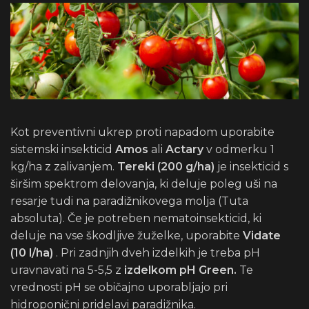
Kot preventivni ukrep proti napadom uporabite
sistemski insekticid
Amos
ali
Actary
v odmerku 1
kg/ha z zalivanjem.
Tereki (200 g/ha)
je insekticid s
širšim spektrom delovanja, ki deluje poleg uši na
resarje tudi na paradižnikovega molja (Tuta
absoluta). Če je potreben nematoinsekticid, ki
deluje na vse škodljive žuželke, uporabite
Vidate
(10 l/ha)
. Pri zadnjih dveh izdelkih je treba pH
uravnavati na 5-5,5 z
izdelkom pH Green.
Te
vrednosti pH se običajno uporabljajo pri
hidroponični pridelavi paradižnika.