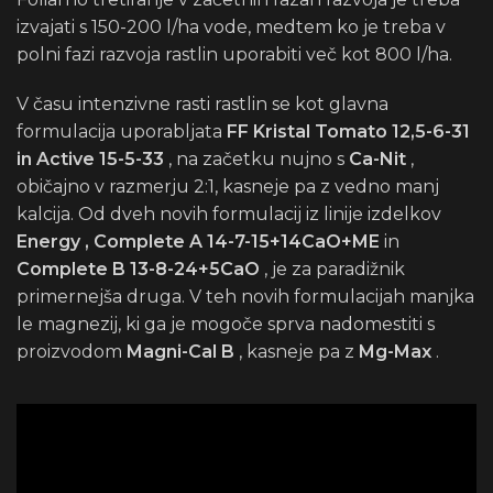
izvajati s 150-200 l/ha vode, medtem ko je treba v
polni fazi razvoja rastlin uporabiti več kot 800 l/ha.
V času intenzivne rasti rastlin se kot glavna
formulacija uporabljata
FF Kristal Tomato 12,5-6-31
in Active 15-5-33
, na začetku nujno s
Ca-Nit
,
običajno v razmerju 2:1, kasneje pa z vedno manj
kalcija. Od dveh novih formulacij iz linije izdelkov
Energy
, Complete A 14-7-15+14CaO+ME
in
Complete B 13-8-24+5CaO
, je za paradižnik
primernejša druga. V teh novih formulacijah manjka
le magnezij, ki ga je mogoče sprva nadomestiti s
proizvodom
Magni-Cal B
, kasneje pa z
Mg-Max
.