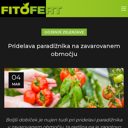
GOJENJE ZELENJAVE
Pridelava paradižnika na zavarovanem
območju
04
MAR
Boljši dobiček je nujen tudi pri pridelavi paradižnika
v zavarovanem območju, ta rastlina pa je zagotovo