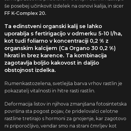
še posebej učinkovit izdelek na osnovi kalija, in sicer
FF K-Complex 20.
Ta edinstveni organski kalij se lahko
uporablja s fertirigacijo v odmerku 5-10 l/ha,
kot tudi foliarno v koncentraciji 0,2 % z
organskim kalcijem (Ca Organo 30 0,2 %)
hkrati in brez karence. Ta kombinacija
zagotavlja boljšo kakovost in daljšo
obstojnost izdelka.
Rumenkastozelena, svetlejša barva vrhov rastlin je
pokazatelj vitalnosti in hitre rasti rastlin.
Deformacija listov in njihova zmanjšana fotosintetska
površina sta pogost pojav, če pridelovalci celotne
rastline tretirajo s hormoni za gnojenje, kar zagotovo
ni priporočljivo, vendar smo na strani čmrljev kot