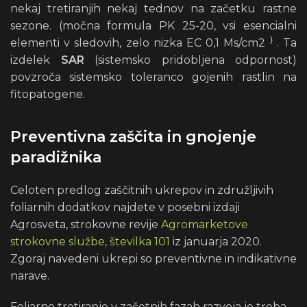
nekaj tretiranjih nekaj tednov na začetku rastne
sezone. (močna formula PK 25-20, vsi esencialni
)
elementi v sledovih, zelo nizka EC 0,1 Ms/cm2
. Ta
izdelek
SAR
(sistemsko pridobljena odpornost)
povzroča sistemsko toleranco gojenih rastlin na
fitopatogene.
Preventivna zaščita in gnojenje
paradižnika
Celoten predlog zaščitnih ukrepov in združljivih
foliarnih dodatkov najdete v posebni izdaji
Agrosveta, strokovne revije
Agromarketove
strokovne službe, številka 101
iz januarja 2020.
Zgoraj navedeni ukrepi so preventivne in indikativne
narave.
Foliarno tretiranje v začetnih fazah razvoja je treba