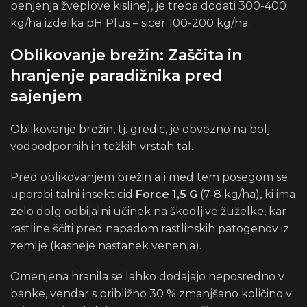
penjenja žveplove kisline), je treba dodati 300-400
kg/ha izdelka pH Plus – sicer 100-200 kg/ha.
Oblikovanje brežin: Zaščita in
hranjenje paradižnika pred
sajenjem
Oblikovanje brežin, tj. gredic, je obvezno na bolj
vodoodpornih in težkih vrstah tal.
Pred oblikovanjem brežin ali med tem posegom se
uporabi talni insekticid
Force 1,5 G
(7-8 kg/ha), ki ima
zelo dolg odbijalni učinek na škodljive žuželke, kar
rastline ščiti pred napadom rastlinskih patogenov iz
zemlje (kasneje nastanek venenja).
Omenjena hranila se lahko dodajajo neposredno v
banke, vendar s približno 30 % zmanjšano količino v