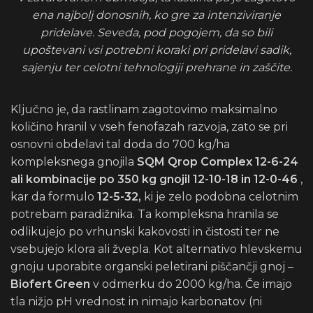
ena najbolj donosnih, ko gre za intenziviranje
pridelave. Seveda, pod pogojem, da so bili
upoštevani vsi potrebni koraki pri pridelavi sadik,
sajenju ter celotni tehnologiji prehrane in zaščite.
Ključno je, da rastlinam zagotovimo maksimalno
količino hranil v vseh fenofazah razvoja, zato se pri
osnovni obdelavi tal doda do 700 kg/ha
kompleksnega gnojila
SQM Qrop Complex 12-6-24
ali kombinacije po 350 kg gnojil 12-10-18 in 12-0-46
,
kar da formulo
12-5-32,
ki je zelo podobna celotnim
potrebam paradižnika. Ta kompleksna hranila se
odlikujejo po vrhunski kakovosti in čistosti ter ne
vsebujejo klora ali žvepla. Kot alternativo hlevskemu
gnoju uporabite organski peletirani piščančji gnoj –
Biofert Green
v odmerku do 2000 kg/ha. Če imajo
tla nižjo pH vrednost in nimajo karbonatov (ni