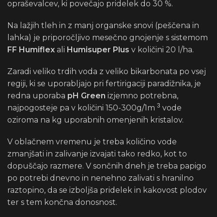
opraševalcev, ki povečajo pridelek do 30 %.
Na lažjih tleh in z manj organske snovi (peščena in
lahka) je priporočljivo mesečno gnojenje s sistemom
FF Humiflex
ali
Humisuper Plus
v količini 20 l/ha.
Zaradi veliko trdih voda z veliko bikarbonata po vsej
regiji, ki se uporabljajo pri fertirigaciji paradižnika, je
redna uporaba
pH Green
izjemno potrebna,
3
najpogosteje pa v količini 150-300g/1m
vode
oziroma na kg uporabnih omenjenih kristalov.
V oblačnem vremenu je treba količino vode
zmanjšati in zalivanje izvajati tako redko, kot to
dopuščajo razmere. V sončnih dneh je treba papigo
po potrebi dnevno in nenehno zalivati ​​s hranilno
raztopino, da se izboljša pridelek in kakovost plodov
ter s tem končna donosnost.