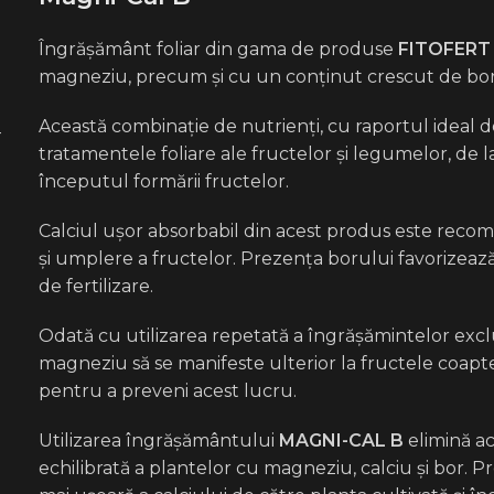
Îngrășământ foliar din gama de produse
FITOFERT
magneziu, precum și cu un conținut crescut de bor
Această combinație de nutrienți, cu raportul ideal d
-
tratamentele foliare ale fructelor și legumelor, de 
începutul formării fructelor.
Calciul ușor absorbabil din acest produs este recoma
și umplere a fructelor. Prezența borului favorizează 
de fertilizare.
Odată cu utilizarea repetată a îngrășămintelor exclu
magneziu să se manifeste ulterior la fructele coapte,
pentru a preveni acest lucru.
Utilizarea îngrășământului
MAGNI-CAL B
elimină ace
echilibrată a plantelor cu magneziu, calciu și bor. 