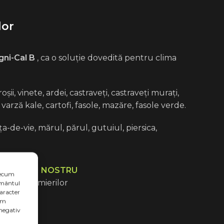
lor
ni-Cal B
, ca o soluție dovedită pentru clima
ii, vinete, ardei, castraveți, castraveți murați,
arză kale, cartofi, fasole, mazăre, fasole verde.
a-de-vie, mărul, părul, gutuiul, piersica,
RVICIULUI NOSTRU
precum
tanță fermierilor
țământul
caracter
lor.
șăm
negativ