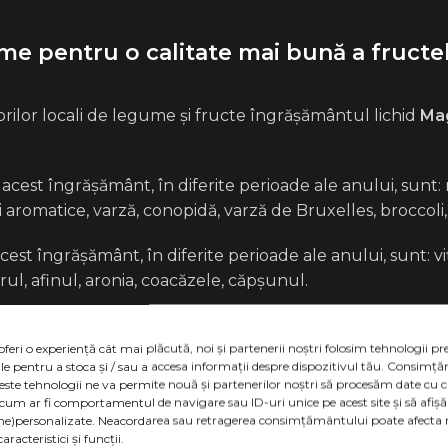
me pentru o calitate mai bună a fructe
ilor locali de legume și fructe îngrășământul lichid
Mag
est îngrășământ, în diferite perioade ale anului, sunt: ​​roș
 aromatice, varză, conopidă, varză de Bruxelles, broccoli, v
st îngrășământ, în diferite perioade ale anului, sunt: ​​viț
rul, afinul, aronia, coacăzele, căpșunul.
on
Sunați cel mai apropiat reprezentant al
SE
oferi o experiență cât mai plăcută, noi și partenerii noștri folosim tehnologii 
DE EXPERȚI
, un agronom care oferă consul
ile pentru a stoca și / sau a accesa informații despre dispozitivul tău. Consim
ceste tehnologii ne va permite nouă și partenerilor noștri să procesăm date cu 
pentru o nutriție optimă și protecția plante
 cum ar fi comportamentul de navigare sau ID-uri unice pe acest site și să afi
ne)personalizate. Neacordarea sau retragerea consimțământului poate afecta 
racteristici și funcții.
ank”