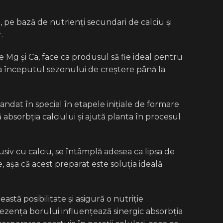
, pe bază de nutrienți secundari de calciu și
.
e Mg și Ca, face ca produsul să fie ideal pentru
la începutul sezonului de creștere până la
ndat în special în etapele inițiale de formare
absorbția calciului și ajută planta în procesul
siv cu calciu, se întâmplă adesea ca lipsa de
 așa că acest preparat este soluția ideală
astă posibilitate și asigură o nutriție
Prezența borului influențează sinergic absorbția