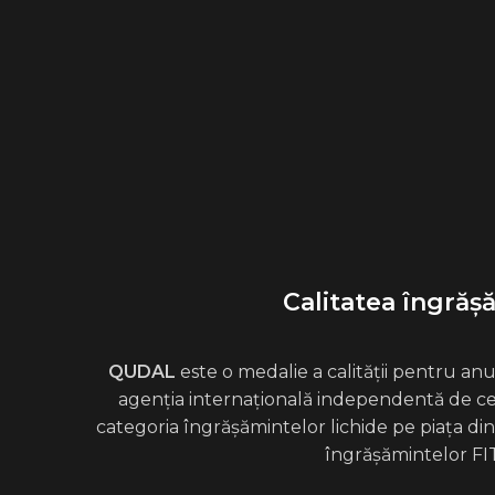
Calitatea îngrăș
QUDAL
este o medalie a calității pentru an
agenția internațională independentă de cert
categoria îngrășămintelor lichide pe piața di
îngrășămintelor FIT