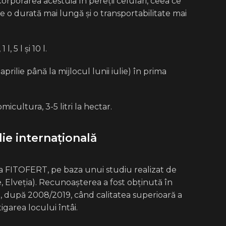
corporarea acestuia în pereții celulari, ceea ce
e o durată mai lungă și o transportabilitate mai
, 5 l și 10 l.
aprilie până la mijlocul lunii iulie) în prima
icultura, 3-5 litri la hectar.
ie internațională
a FITOFERT, pe baza unui studiu realizat de
, Elveția). Recunoașterea a fost obținută în
ă, după 2008/2019, când calitatea superioară a
garea locului întâi.