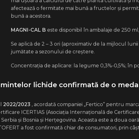
mai ușoară a calciului de către planta cultivată și în
afectează o fermitate mai bună a fructelor și permit
bună a acestora.
MAGNI-CAL B
este disponibil în ambalaje de 250 ml, 1 l
Se aplică de 2 – 3 ori (aproximativ de la mijlocul lunii 
jumătate a sezonului de creștere.
Concentrația de aplicare: la legume 0,3%-0,5%; în pom
ămintelor lichide confirmată de o medal
ul
2022/2023
, acordată companiei „Fertico” pentru marc
ificare ICERTIAS (Asociația Internațională de Certificare
n Serbia și Bosnia și Herțegovina. Aceasta este a doua oar
OFERT a fost confirmată chiar de consumatori, prin câști