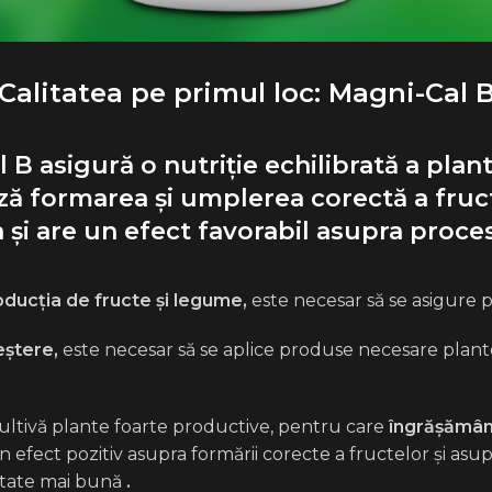
Calitatea pe primul loc: Magni-Cal 
B asigură o nutriție echilibrată a plan
ză formarea și umplerea corectă a fructe
 și are un efect favorabil asupra procesu
ducția de fructe și legume,
este necesar să se asigure pl
eștere,
este necesar să se aplice produse necesare plant
cultivă plante foarte productive, pentru care
îngrășămân
n efect pozitiv asupra formării corecte a fructelor și asu
litate mai bună
.