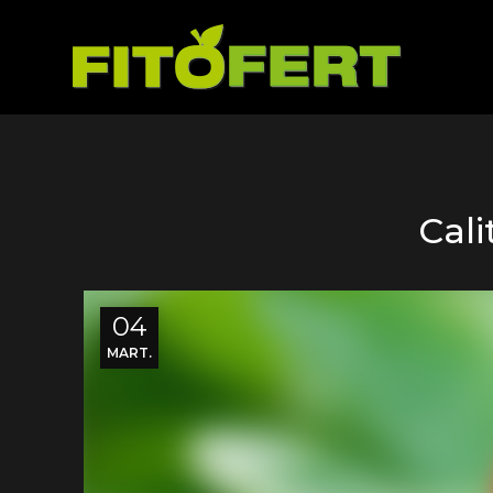
Cali
04
MART.