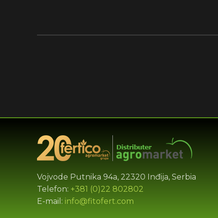
Vojvode Putnika 94a, 22320 Inđija, Serbia
Telefon:
+381 (0)22 802802
E-mail:
info@fitofert.com