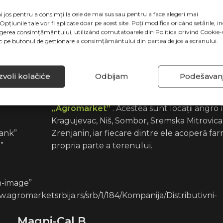
”
i jos pentru a consimți la cele de mai sus sau pentru a face alegeri mai
 Opțiunile tale vor fi aplicate doar pe acest site. Poți modifica oricând setările, in
agerea consimțământului, utilizând comutatoarele din Politica privind Cookie-u
ic pe butonul de gestionare a consimțământului din partea de jos a ecranului.
w.agromarketsrbija.rs/srb/5/96/Kontakt/Strucna-
fert-icon-
voli kolačiće
Odbijam
Podešavan
on
Află care sunt cele mai apropiate puncte d
intermediul unuia dintre cele
opt CENTRE
„Agromarket”
. Acestea sunt locații angro 
Kragujevac, Niš, Sombor, Sremska Mitrovica, 
ank”
Zrenjanin, iar fiecare dintre ele acoperă far
”
propria parte a terenului.
on-image”
.agromarketsrbija.rs/srb/1/184/Kompanija/Distributivni-
Magni-Cal
B