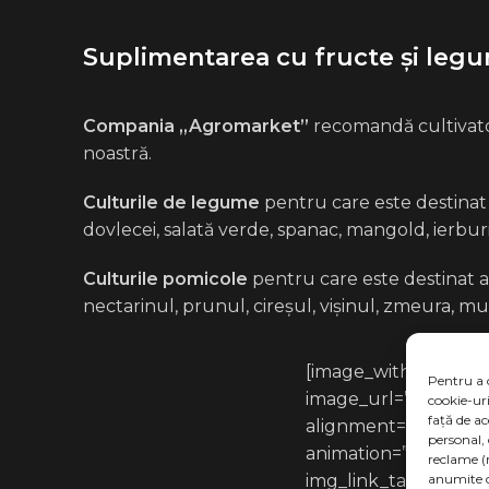
Suplimentarea cu fructe și legu
Compania „Agromarket”
recomandă cultivator
noastră.
Culturile de legume
pentru care este destinat ac
dovlecei, salată verde, spanac, mangold, ierburi
Culturile pomicole
pentru care este destinat ace
nectarinul, prunul, cireșul, vișinul, zmeura, mu
[image_with_animati
Pentru a 
image_url=”7449″
cookie-ur
față de a
alignment=””
personal,
animation=”Fade In”
reclame (
anumite ca
img_link_target=”_bl