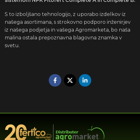
sistemom NPK Fitofert Complete A in Complete
B.
S to izboljšano tehnologijo, z uporabo izdelkov iz
našega asortimana, s strokovno podporo inženirjev
iz našega podjetja in vašega Agromarketa, bo naša
malina ostala prepoznavna blagovna znamka v
svetu.