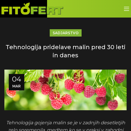
SADJARSTVO
Tehnologija pridelave malin pred 30 leti
in danes
04
MAR
Tehnologija gojenja malin se je v zadnjih desetletjih
zelo spremenila, medtem ko se v praksi v zahodni