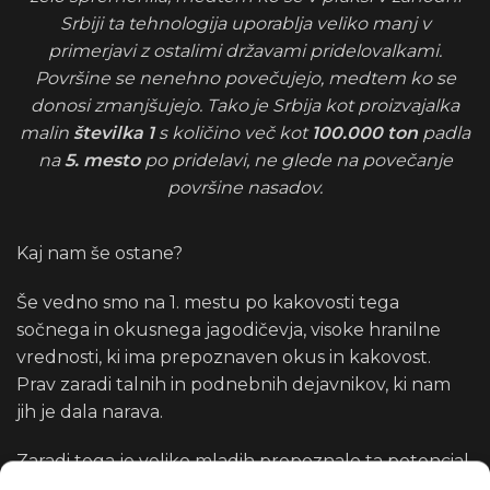
Srbiji ta tehnologija uporablja veliko manj v
primerjavi z ostalimi državami pridelovalkami.
Površine se nenehno povečujejo, medtem ko se
donosi zmanjšujejo. Tako je Srbija kot proizvajalka
malin
številka 1
s količino več kot
100.000 ton
padla
na
5. mesto
po pridelavi, ne glede na povečanje
površine nasadov.
Kaj nam še ostane?
Še vedno smo na 1. mestu po kakovosti tega
sočnega in okusnega jagodičevja, visoke hranilne
vrednosti, ki ima prepoznaven okus in kakovost.
Prav zaradi talnih in podnebnih dejavnikov, ki nam
jih je dala narava.
Zaradi tega je veliko mladih prepoznalo ta potencial,
zapuščajo prenaseljena mesta in se vračajo na