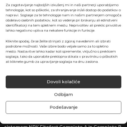
Za zagotavljanje najboljših izkušenj mi in naši partnerji uporabljamo
rodovitna tla, prejemajo subvencije v kmetijstvu, tj.
tehnologije, kot so piškotki, za shranjevanje in/ali dostop do podatkov o
se obračajo k pridelavi poljščin.
napravi. Soglasje za te tehnologije nam in našim partnerjem omogoča
obdelavo osebnih podatkov, kot so vedenje pri brskanju ali edinstveni
identifikatorji na tem spletnem mestu. Neprivolitev ali preklic privolitve
Podjetje Agromarket s svojo strokovno ekipo
lahko negativno vpliva na nekatere funkcije in funkcije.
inženirjev si prizadeva za ohranjanje dobrih
kmetijskih praks in nudi strokovno podporo pri
Kliknite spodaj, če se želite strinjati z zgoraj navedenim ali izbrati
podrobne možnosti. Vaše izbire bodo veljale samo za to spletno
tehnologiji gojenja tistim mladim generacijam, ki so
mesto. Nastavitve lahko kadar koli spremenite, vključno s preklicem
se odločile za ukvarjanje s pridelavo.
soglasja, tako da uporabite preklopna stikala v pravilniku o piškotkih
ali kliknete gumb za upravljanje soglasja na dnu zaslona.
Prepoznavna zaščitna sredstva so:
Nitropol S,
Cuprablau Z, Fungohem SC, Funguran OH, Byfin,
Dovoli kolačiće
Akaristop, Mili, Bosco, Queen, Switch in Signum
.
Odbijam
V prepoznavni blagovni znamki naših
gnojil Fitofert
so se z namenom izboljšanja tehnologije pojavili novi
Podešavanje
izdelki, kot so
Fitofert Quatro
,
Fitofert Ca Organo
30, Fitofert MagniCal B, linija gnojenja s kapljičnim