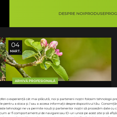
DESPRE NOI
PRODUSE
PROG
04
MART.
ARHIVĂ PROFESIONALĂ
Randament maxim și
calitate superioară cu
oferi o experiență cât mai plăcută, noi și partenerii noștri folosim tehnologii 
ile pentru a stoca și / sau a accesa informații despre dispozitivul tău. Consim
FITOFERT BIOFLEX-L
ceste tehnologii ne va permite nouă și partenerilor noștri să procesăm date cu 
 cum ar fi comportamentul de navigare sau ID-uri unice pe acest site și să afi