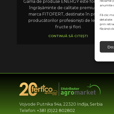
reclame (
Gama de produse ENERGY este formată din
anumite ca
îngrășăminte de calitate premium sub
marca FITOFERT, destinate în principal
Fă clic ma
detaliate.
producătorilor profesioniști de legume,
prin retr
fructe și flori.
făcând cl
CONTINUĂ SĂ CITEȘTI
Doz
Vojvode Putnika 94a, 22320 Inđija, Serbia
Telefon:
+381 (0)22 802802