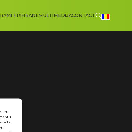
RAMI PRIHRANE
MULTIMEDIJA
CONTACT
precum
țământul
caracter
șăm