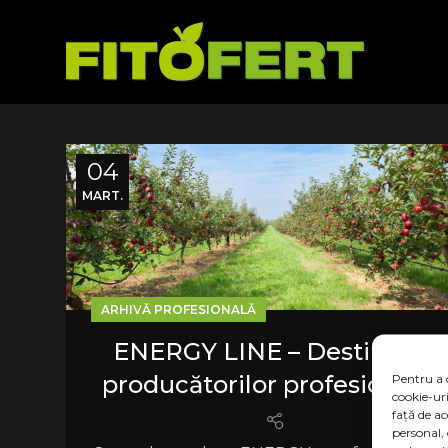
04
MART.
ARHIVĂ PROFESIONALĂ
ENERGY LINE – Destinată
producătorilor profesioniști
Pentru a 
cookie-ur
față de a
personal,