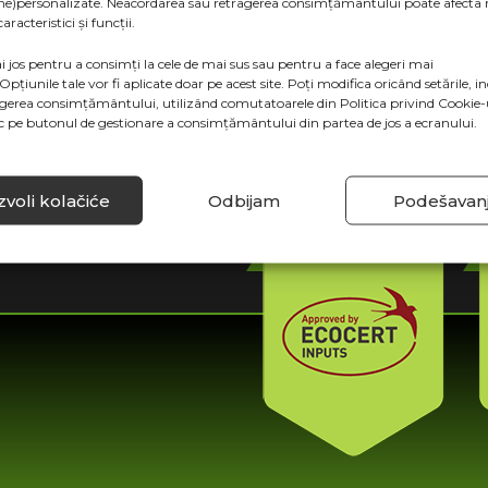
ne)personalizate. Neacordarea sau retragerea consimțământului poate afecta 
racteristici și funcții.
În producția modernă de fructe și legume,
i jos pentru a consimți la cele de mai sus sau pentru a face alegeri mai
cheia succesului constă în întărirea
 Opțiunile tale vor fi aplicate doar pe acest site. Poți modifica oricând setările, in
rezistenței plantelor și stabilirea unor
agerea consimțământului, utilizând comutatoarele din Politica privind Cookie-u
procese fiziologice optime în timpul
ic pe butonul de gestionare a consimțământului din partea de jos a ecranului.
sezonului de creștere.
CONTINUĂ SĂ CITEȘTI
voli kolačiće
Odbijam
Podešavan