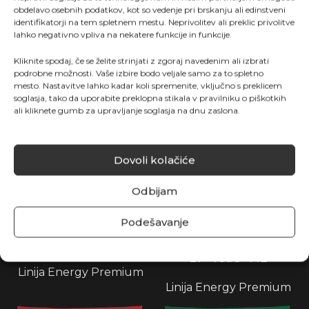
Linija Energy Premium
obdelavo osebnih podatkov, kot so vedenje pri brskanju ali edinstveni
identifikatorji na tem spletnem mestu. Neprivolitev ali preklic privolitve
lahko negativno vpliva na nekatere funkcije in funkcije.
Kliknite spodaj, če se želite strinjati z zgoraj navedenim ali izbrati
podrobne možnosti. Vaše izbire bodo veljale samo za to spletno
mesto. Nastavitve lahko kadar koli spremenite, vključno s preklicem
soglasja, tako da uporabite preklopna stikala v pravilniku o piškotkih
ali kliknete gumb za upravljanje soglasja na dnu zaslona.
Dovoli kolačiće
Odbijam
Podešavanje
KOREN 5-55-10
OPTIMUS 17-7-
27+4CaO+ME
Linija Energy Premium
Linija Energy Premium