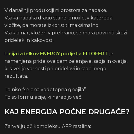
V današnji produkciji ni prostora za napake.
Vsaka napaka drago stane, gnojilo, v katerega
vložite, pa morate izkoristiti maksimalno.
Vsak dinar, vložen v prehrano, se mora povrniti skozi
pridelek in kakovost.
Linija izdelkov ENERGY podjetja FITOFERT
je
namenjena pridelovalcem zelenjave, sadja in cvetja,
ki si želijo varnosti pri pridelavi in ​​stabilnega
rezultata.
To niso “še ena vodotopna gnojila”.
To so formulacije, ki naredijo več.
KAJ ENERGIJA POČNE DRUGAČE?
Zahvaljujoč kompleksu AFP rastlina: