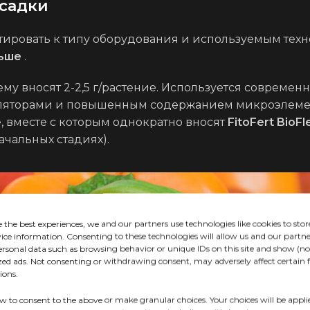
осадки
ировать к типу оборудования и используемым технол
ньше
.
му вносят 2-2,5 г/растение. Используется совреме
яторами и повышенным содержанием микроэлемент
е, вместе с которым однократно вносят
FitoFert BioFl
чальных стадиях).
 the best experiences, we and our partners use technologies like cookies to stor
vice information. Consenting to these technologies will allow us and our partne
ersonal data such as browsing behavior or unique IDs on this site and show (no
zed ads. Not consenting or withdrawing consent, may adversely affect certain 
ions.
ow to consent to the above or make granular choices. Your choices will be applie