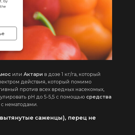
t, by
 the
ьe
Амос
или
Актари
в дозе 1 кг/га, который
спектром действия, который помимо
тивный против всех вредных насекомых,
улировать pH до 5-5,5 с помощью
средства
с нематодами.
 вытянутые саженцы), перец не