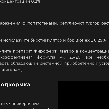
 концентрации
0,2%
.
аражения фитопатогенами, регулируют тургор рас
и используйте биостимулятор и бор
Bioflex L 0,25% 
няйте препарат
Фироферт Кватро
в концентрации
окоэффективная формула PK 25-20, все необ
парат, обладающий системной приобретенной усто
патогенам.)
подкормка
тимых внекорневых