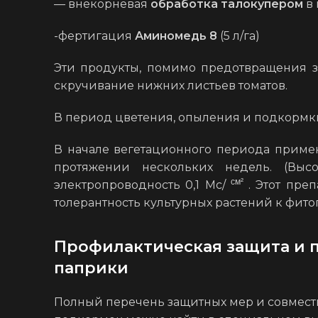
— внекорневая
обработка талокупером
в
-фертигация
Аминомедь 8
(5 л/га)
Эти продукты, помимо предотвращения з
скручивание нижних листьев томатов.
В период цветения, опыления и подкормк
В начале вегетационного периода приме
протяжении нескольких недель. (Выс
см²
электропроводность 0,1 Мс/
. Этот пре
толерантность культурных растений к фито
Профилактическая защита и 
паприки
Полный перечень защитных мер и совмес