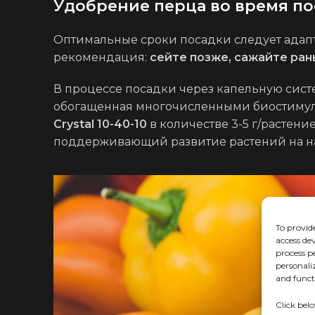
Удобрение перца во время п
Оптимальные сроки посадки следует адапт
рекомендация:
сейте позже, сажайте ра
В процессе посадки через капельную систе
обогащенная многочисленными биостимул
Crystal 10-40-10
в количестве 3-5 г/растени
поддерживающий развитие растений на на
To provide
access de
process p
personali
and funct
Click bel