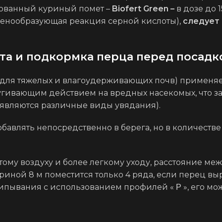
ованный куриный помет –
Biofert Green –
в дозе до 
 пенообразующая реакция серной кислоты),
следует 
а и подкормка перца перед посадк
 для тяжелых и влагоудерживающих почв) применя
угивающим действием на вредных насекомых, что з
являются различные виды увядания).
бавлять непосредственно в берега, но в количест
тому воздуху и более легкому уходу, расстояние ме
ириной 8 м поместится только 4 ряда, если перец вы
щипывания с использованием профилей «
», его мо
P