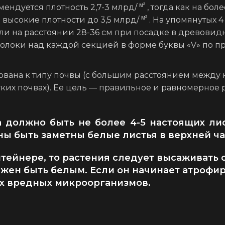
м²
ендуется плотность 2,7-3 млрд/
, тогда как на бол
м²
высокие плотности до 3,5 млрд/
. На упомянутых 
или на расстоянии 28-36 см при посадке в древови
оволоки над каждой секцией в форме буквы «V» по пр
вана к типу почвы (с большим расстоянием между 
их почвах). Ее цель — правильное и равномерное 
 должно быть не более 4-5 настоящих лис
ы быть заметны белые листья в верхней ча
нтейнере, то растения следует высаживать
жен быть белым. Если он начинает атрофир
их вредных микроорганизмов.