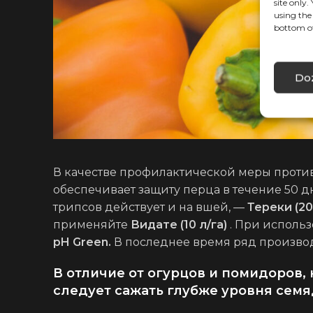
site only
using the
bottom of
Doz
В качестве профилактической меры прот
обеспечивает защиту перца в течение 50 
трипсов действует и на вшей, —
Тереки (20
применяйте
Видате (10 л/га)
. При использ
pH Green.
В последнее время ряд произво
В отличие от огурцов и помидоров,
следует сажать глубже уровня семя