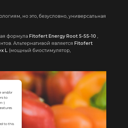
огиям, но это, безусловно, универсальная
нная формула
Fitofert Energy Root 5-55-10
,
ов. Альтернативой является
Fitofert
ex L
(мощный биостимулятор,
e and/or
rs to
n-)
features
d to this