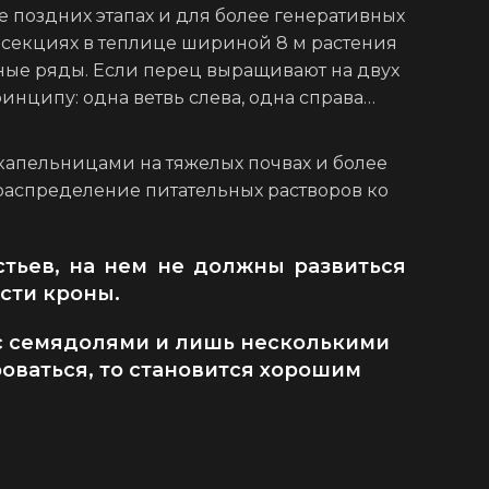
ее поздних этапах и для более генеративных
4 секциях в теплице шириной 8 м растения
дные ряды. Если перец выращивают на двух
инципу: одна ветвь слева, одна справа…
капельницами на тяжелых почвах и более
распределение питательных растворов ко
тьев, на нем не должны развиться
сти кроны.
 с семядолями и лишь несколькими
оваться, то становится хорошим