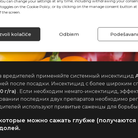
. You can change your settings at any time, including withdrawing your consen
 toggles on the Cookie Policy, or by clicking on the manage consent button at
 the screen.
voli kolačiće
Odbiяm
Podešavan
ив вредителей применяйте системный инсектицид
дней после посадки. Инсектицид с более широким 
0 г/га)
. Если необходим немато-инсектицид, эффек
овании последних двух препаратов необходимо рег
дителей используют привитые саженцы для борьбы 
 которые можно сажать глубже (получаются
долей.