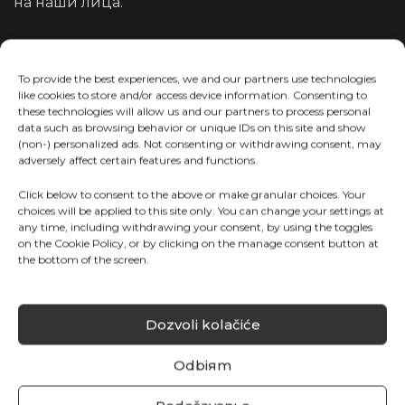
на наши лица.
После перечисления этих важных моментов,
вот рекомендации по выращиванию и
To provide the best experiences, we and our partners use technologies
like cookies to store and/or access device information. Consenting to
консервированию клубники в настоящее
these technologies will allow us and our partners to process personal
время:
data such as browsing behavior or unique IDs on this site and show
(non-) personalized ads. Not consenting or withdrawing consent, may
adversely affect certain features and functions.
В большинстве регионов производители
клубники очищали и защищали землянику на
Click below to consent to the above or make granular choices. Your
открытых участках в течение предыдущего
choices will be applied to this site only. You can change your settings at
any time, including withdrawing your consent, by using the toggles
периода теплой погоды. Благодаря теплой
on the Cookie Policy, or by clicking on the manage consent button at
погоде кусты начали цвести немного раньше и
the bottom of the screen.
сформировали цветущие ветви до резкого
понижения температуры. Клубника хорошо
перенесла предыдущий снег и низкие
Dozvoli kolačiće
температуры, поскольку именно снег защитил
Odbiяm
ее, и теперь нам предстоит дальнейший уход и
подкормка растений.