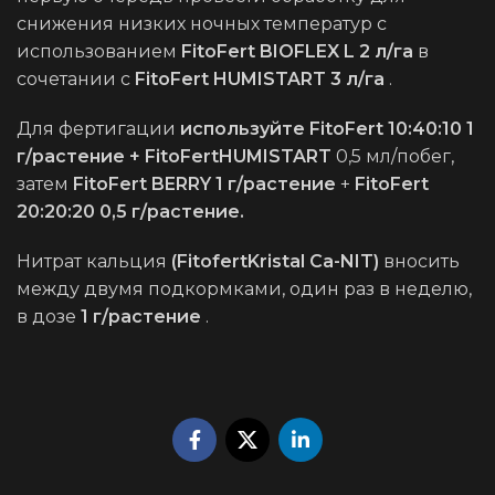
снижения низких ночных температур с
использованием
FitoFert BIOFLEX L 2 л/га
в
сочетании с
FitoFert HUMISTART 3 л/га
.
Для фертигации
используйте FitoFert 10:40:10 1
г/растение + FitoFertHUMISTART
0,5 мл/побег,
затем
FitoFert BERRY 1 г/растение
+
FitoFert
20:20:20 0,5 г/растение.
Нитрат кальция
(FitofertKristal Ca-NIT)
вносить
между двумя подкормками, один раз в неделю,
в дозе
1 г/растение
.